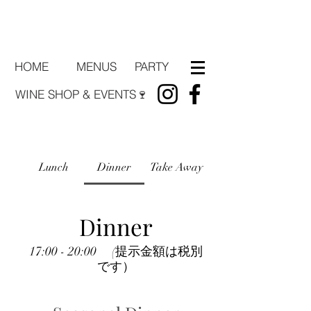
HOME
PARTY
MENUS
WINE SHOP & EVENTS🍷
Lunch
Dinner
Take Away
Dinner
17:00 - 20:00 (提示金額は税別
です）